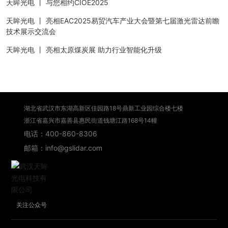
天眸光电 丨 与您相约CIOE2025
天眸光电 丨 亮相EAC2025易贸汽车产业大会暨第七届激光雷达前瞻
技术展示交流会
天眸光电 丨 亮相太原煤炭展 助力行业智能化升级
湖北省武汉市东湖高新区佳园路18号鼎新工业园综合楼七楼
浙江省嘉兴市嘉善县惠民街道钱塘江路168号14幢
电话：400-860-8306
邮箱：info@gslidar.com
关注公众号